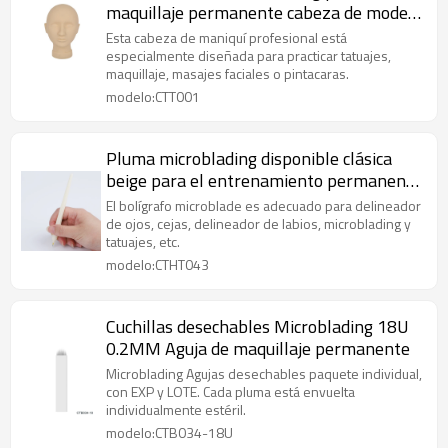
maquillaje permanente cabeza de modelo
de práctica para entrenamiento
Esta cabeza de maniquí profesional está
especialmente diseñada para practicar tatuajes,
maquillaje, masajes faciales o pintacaras.
modelo:CTT001
Pluma microblading disponible clásica
beige para el entrenamiento permanente
del maquillaje
El bolígrafo microblade es adecuado para delineador
de ojos, cejas, delineador de labios, microblading y
tatuajes, etc.
modelo:CTHT043
Cuchillas desechables Microblading 18U
0.2MM Aguja de maquillaje permanente
Microblading Agujas desechables paquete individual,
con EXP y LOTE. Cada pluma está envuelta
individualmente estéril.
modelo:CTB034-18U