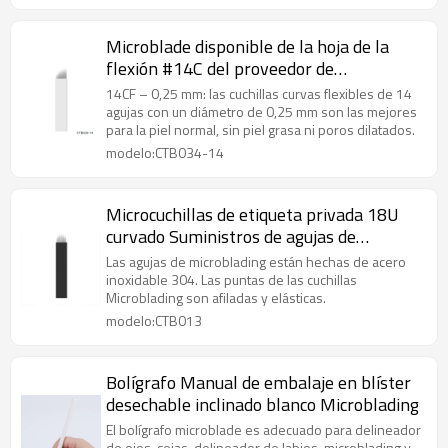
Microblade disponible de la hoja de la
flexión #14C del proveedor de
Microblading para el tatuaje de la ceja
14CF – 0,25 mm: las cuchillas curvas flexibles de 14
agujas con un diámetro de 0,25 mm son las mejores
para la piel normal, sin piel grasa ni poros dilatados.
modelo:CTB034-14
Microcuchillas de etiqueta privada 18U
curvado Suministros de agujas de
Microblading de 0,20 mm para Acedemy
Las agujas de microblading están hechas de acero
inoxidable 304. Las puntas de las cuchillas
Microblading son afiladas y elásticas.
modelo:CTB013
Bolígrafo Manual de embalaje en blíster
desechable inclinado blanco Microblading
El bolígrafo microblade es adecuado para delineador
de ojos, cejas, delineador de labios, microblading y