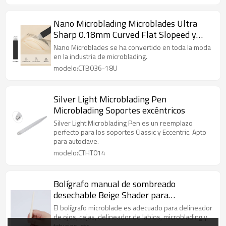
Nano Microblading Microblades Ultra
Sharp 0.18mm Curved Flat Slopeed y
14U Shaped Blades
Nano Microblades se ha convertido en toda la moda
en la industria de microblading.
modelo:CTB036-18U
Silver Light Microblading Pen
Microblading Soportes excéntricos
Silver Light Microblading Pen es un reemplazo
perfecto para los soportes Classic y Eccentric. Apto
para autoclave.
modelo:CTHT014
Bolígrafo manual de sombreado
desechable Beige Shader para
entrenamiento de maquillaje
El bolígrafo microblade es adecuado para delineador
permanente
de ojos, cejas, delineador de labios, microblading y
tatuajes, etc.