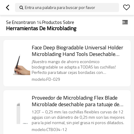
Entra una palabra para buscar por favor
Se Encontraron
14
Productos Sobre
Herramientas De Microblading
Face Deep Biogradable Universal Holder
Microblading Hand Tools Desechable
Microblading Pen
¡Nuestro mango de ahorro económico
biodegradable se adapta a TODAS las cuchillas!
Perfecto para tatuar cejas bordadas con
microblading manualmente.
modelo:FD-029
Proveedor de Microblading Flex Blade
Microblade desechable para tatuaje de
cejas
12CF – 0,25 mm: las cuchillas flexibles curvas de 12
agujas con un diámetro de 0,25 mm son las mejores
para la piel normal, sin piel grasa ni poros dilatados.
modelo:CTB034-12