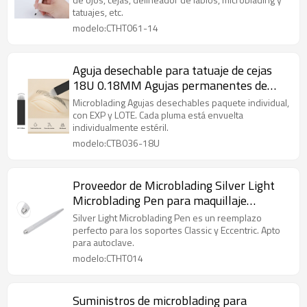
tatuajes, etc.
modelo:CTHT061-14
Aguja desechable para tatuaje de cejas
18U 0.18MM Agujas permanentes de
Microblading para maquillaje
Microblading Agujas desechables paquete individual,
con EXP y LOTE. Cada pluma está envuelta
individualmente estéril.
modelo:CTB036-18U
Proveedor de Microblading Silver Light
Microblading Pen para maquillaje
permanente
Silver Light Microblading Pen es un reemplazo
perfecto para los soportes Classic y Eccentric. Apto
para autoclave.
modelo:CTHT014
Suministros de microblading para