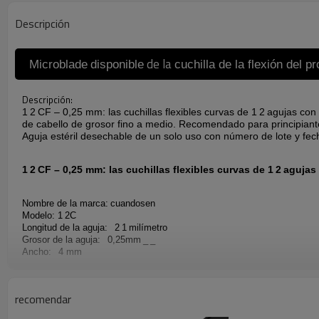
Descripción
de la
Microblade
disponible
cuchilla de la flexión del p
Descripción:
1
2
CF – 0,25 mm: las cuchillas flexibles curvas de 1
2
agujas con 
de cabello de grosor fino a medio. Recomendado para principiant
Aguja estéril desechable de un solo uso con número de lote y fec
1
2
CF – 0,25 mm: las cuchillas flexibles curvas de 1
2
agujas 
Nombre de la marca:
cuandosen
Modelo: 1
2C
Longitud de la aguja:
2
1
milímetro
Grosor de la aguja:
0,25mm
_
_
Ancho:
4 mm
Color de la cubierta
:
Blanco
Tipo:
Cuchillas Microblading
Certificado de Esterilización: Disponible
recomendar
.
Material:
acero inoxidable y plástico
Adaptar:
Maquillaje
Permanente
Cejas
/
Delineador
de
Ojos
/
Labios