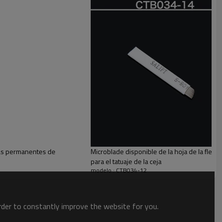
 los clientes.
e acuerdo con su idea para los productos.
cliente.
jas permanentes de
Microblade disponible de la hoja de la flex
para el tatuaje de la ceja
modelo : CTB034-12
order to constantly improve the website for you.