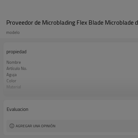
Proveedor de Microblading Flex Blade Microblade d
modelo
propiedad
Nombre
Artículo No.
Aguja
Color
Material
Peso
Largo y ancho
Certificado
Evaluacion
OEM/ODM
Plazo de pago
El tiempo de entrega
AGREGAR UNA OPINIÓN
Forma de envio