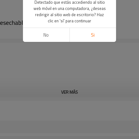
Detectado que estás accediendo al sitio
web móvil en una computadora, ¿deseas
redirigir al sitio web de escritorio? Haz
esechable para tatuaje de cejas
clic en 'sí' para continuar
No
Si
VER MÁS