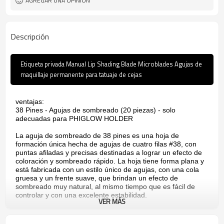
AGREGAR UNA OPINIÓN
Descripción
Etiqueta privada Manual Lip Shading Blade Microblades Agujas de
maquillaje permanente para tatuaje de cejas
ventajas:
38 Pines - Agujas de sombreado (20 piezas) - solo
adecuadas para PHIGLOW HOLDER
La aguja de sombreado de 38 pines es una hoja de
formación única hecha de agujas de cuatro filas #38, con
puntas afiladas y precisas destinadas a lograr un efecto de
coloración y sombreado rápido. La hoja tiene forma plana y
está fabricada con un estilo único de agujas, con una cola
gruesa y un frente suave, que brindan un efecto de
sombreado muy natural, al mismo tiempo que es fácil de
controlar y con una excelente estabilidad.
VER MÁS
Genial para completar áreas de la ceja que necesitan más
cobertura. Muy fácil de usar, con una empuñadura cómoda.