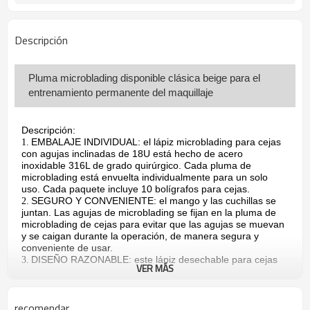
DHL, TNT o FedEx, UPS
Forma de envio
Descripción
Pluma microblading disponible clásica beige para el
entrenamiento permanente del maquillaje
Descripción:
EMBALAJE INDIVIDUAL: el lápiz microblading para cejas
1.
con agujas inclinadas de 18U está hecho de acero
inoxidable 316L de grado quirúrgico. Cada pluma de
microblading está envuelta individualmente para un solo
uso. Cada paquete incluye 10 bolígrafos para cejas.
SEGURO Y CONVENIENTE: el mango y las cuchillas se
2.
juntan. Las agujas de microblading se fijan en la pluma de
microblading de cejas para evitar que las agujas se muevan
y se caigan durante la operación, de manera segura y
conveniente de usar.
DISEÑO RAZONABLE: este lápiz desechable para cejas
3.
VER MÁS
Microblading Pen es liviano y delgado con una ergonomía.
El diseño antideslizante en ambos lados de la pluma de
microblading permite que los dedos del usuario tengan un
recomendar
punto de apoyo adecuado. Es muy favorecido por los