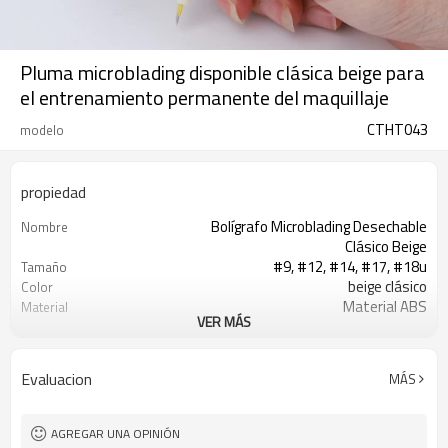
Pluma microblading disponible clásica beige para
el entrenamiento permanente del maquillaje
CTHT043
modelo
propiedad
Bolígrafo Microblading Desechable
Nombre
Clásico Beige
#9, #12, #14, #17, #18u
Tamaño
beige clásico
Color
Material ABS
Material
VER MÁS
20G/PC
Peso
14,5*1cm
Largo
embalaje de bolsa
Paquete
Evaluacion
MÁS
Disponible
OEM/ODM
T/T, Western Union o Paypal
Plazo de pago
En stock: 1-3 días laborables, Sin
El tiempo de entrega
AGREGAR UNA OPINIÓN
stock: 5-10 días