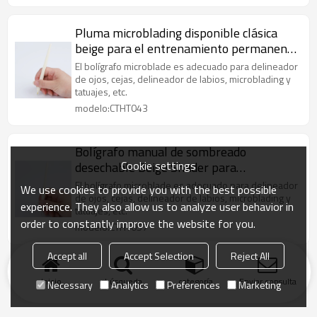
Pluma microblading disponible clásica
beige para el entrenamiento permanente
del maquillaje
El bolígrafo microblade es adecuado para delineador
de ojos, cejas, delineador de labios, microblading y
tatuajes, etc.
modelo:CTHT043
Bolígrafo manual de sombreado
Cookie settings
desechable Beige Shader para
entrenamiento de maquillaje
El bolígrafo microblade es adecuado para delineador
We use cookies to provide you with the best possible
permanente
de ojos, cejas, delineador de labios, microblading y
experience. They also allow us to analyze user behavior in
tatuajes, etc.
order to constantly improve the website for you.
modelo:CTHT057
Accept all
Accept Selection
Reject All
Inicio
búsqueda
categoría
Enviar consulta
Necessary
Analytics
Preferences
Marketing