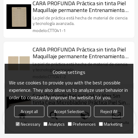
CARA PROFUNDA Práctica sin tinta Piel
Maquillaje permanente Entrenamiento
Microblading Tatuaje Látex con forma de
La piel de práctica está hecha de material de ciencia
ceja negra
y tecnología avanzada.
modelo:CTT041-1
CARA PROFUNDA Práctica sin tinta Piel
Maquillaje permanente Entrenamiento
Microblading Tatuaje Látex con forma de
La piel de práctica está hecha de material de ciencia
ceja blanca
y tecnología avanzada.
Cookie settings
modelo:CTT041-2
We use cookies to provide you with the best possible
experience. They also allow us to analyze user behavior in
Cara Profunda Piel sin tinta Látex Sin
order to constantly improve the website for you.
tinta Ceja Microblading Práctica Piel Sin
tinta PMU Práctica de entrenamiento de
La piel Practice Blank está hecha de material
Accept all
Accept Selection
Reject All
cejas Almohadilla para la piel para
científico y tecnológico avanzado.
Beauty Academy School
Inicio
modelo:CTT016
búsqueda
categoría
Enviar consulta
Necessary
Analytics
Preferences
Marketing