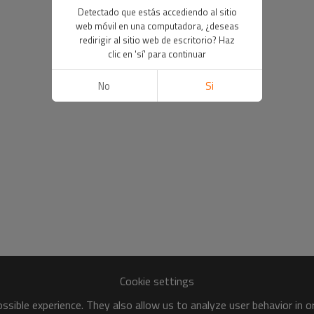
Detectado que estás accediendo al sitio
web móvil en una computadora, ¿deseas
redirigir al sitio web de escritorio? Haz
clic en 'sí' para continuar
No
Si
Cookie settings
sible experience. They also allow us to analyze user behavior in 