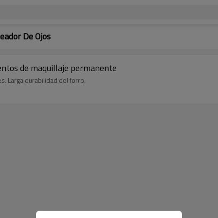
neador De Ojos
mentos de maquillaje permanente
s. Larga durabilidad del forro.