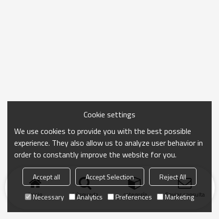
Cookie settings
We use cookies to provide you with the best possible
experience. They also allow us to analyze user behavior in
order to constantly improve the website for you.
Accept all
Accept Selection
Reject All
Inicio
búsqueda
categoría
Enviar consulta
Necessary
Analytics
Preferences
Marketing