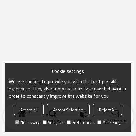
Cookie settings
We use cookies to provide you with the best possible
experience. They also allow us to analyze user behavior in
order to constantly improve the website for you.
Accept all
Accept Selection
Reject All
Inicio
búsqueda
categoría
Enviar consulta
Necessary
Analytics
Preferences
Marketing