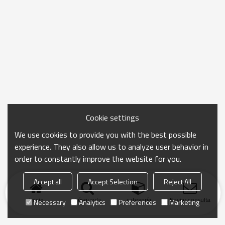
Cookie settings
We use cookies to provide you with the best possible
experience. They also allow us to analyze user behavior in
order to constantly improve the website for you.
Accept all
Accept Selection
Reject All
Inicio
búsqueda
categoría
Enviar consulta
Necessary
Analytics
Preferences
Marketing