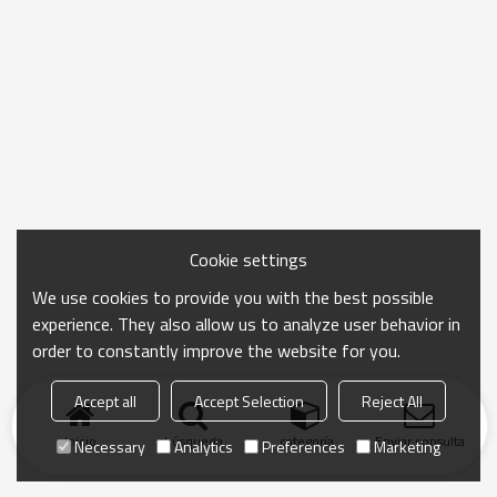
Cookie settings
We use cookies to provide you with the best possible
experience. They also allow us to analyze user behavior in
order to constantly improve the website for you.
Accept all
Accept Selection
Reject All
Inicio
búsqueda
categoría
Enviar consulta
Necessary
Analytics
Preferences
Marketing