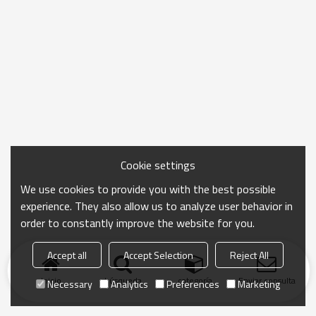
Cookie settings
We use cookies to provide you with the best possible
experience. They also allow us to analyze user behavior in
order to constantly improve the website for you.
Accept all
Accept Selection
Reject All
Inicio
búsqueda
categoría
Enviar consulta
Necessary
Analytics
Preferences
Marketing