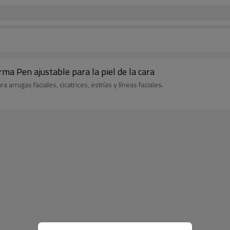
a Pen ajustable para la piel de la cara
arrugas faciales, cicatrices, estrías y líneas faciales.