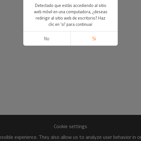
Detectado que estás accediendo al sitio
web móvil en una computadora, ¿deseas
redirigir al sitio web de escritorio? Haz
clic en 'sí' para continuar
No
Si
Cookie settings
sible experience. They also allow us to analyze user behavior in 