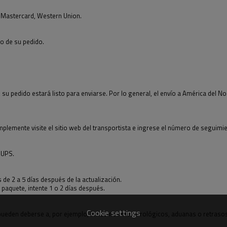
, Mastercard, Western Union.
so de su pedido.
su pedido estará listo para enviarse. Por lo general, el envío a América del Nor
emente visite el sitio web del transportista e ingrese el número de seguimien
 UPS.
e 2 a 5 días después de la actualización.
paquete, intente 1 o 2 días después.
Cookie settings
ueden deberse a, por ejemplo, incidentes meteorológicos, aduanas o retrasos