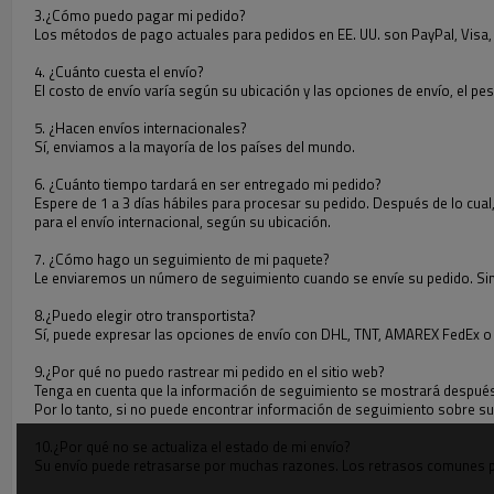
3.¿Cómo puedo pagar mi pedido?
Los métodos de pago actuales para pedidos en EE. UU. son PayPal, Visa
4. ¿Cuánto cuesta el envío?
El costo de envío varía según su ubicación y las opciones de envío, el pe
5. ¿Hacen envíos internacionales?
Sí, enviamos a la mayoría de los países del mundo.
6. ¿Cuánto tiempo tardará en ser entregado mi pedido?
Espere de 1 a 3 días hábiles para procesar su pedido. Después de lo cual, 
para el envío internacional, según su ubicación.
7. ¿Cómo hago un seguimiento de mi paquete?
Le enviaremos un número de seguimiento cuando se envíe su pedido. Simpl
8.¿Puedo elegir otro transportista?
Sí, puede expresar las opciones de envío con DHL, TNT, AMAREX FedEx o
9.¿Por qué no puedo rastrear mi pedido en el sitio web?
Tenga en cuenta que la información de seguimiento se mostrará después d
Por lo tanto, si no puede encontrar información de seguimiento sobre su 
10.¿Por qué no se actualiza el estado de mi envío?
Su envío puede retrasarse por muchas razones. Los retrasos comunes p