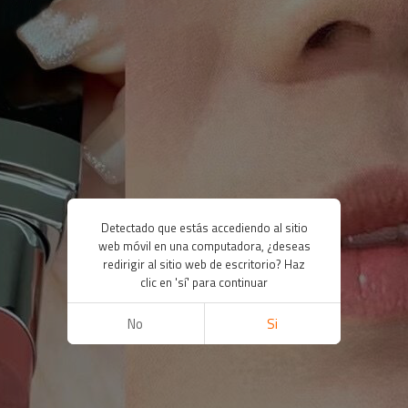
Detectado que estás accediendo al sitio
web móvil en una computadora, ¿deseas
redirigir al sitio web de escritorio? Haz
clic en 'sí' para continuar
No
Si